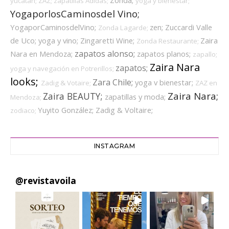
Zonda;
yucatan;
ZAZ;
zapatillas Adidas;
yoga y bienestar;
YogaporlosCaminosdel Vino;
YogaporCaminosdelVino;
zen;
Zuccardi Valle
Zonda Lagarde;
de Uco;
yoga y vino;
Zingaretti Wine;
Zaira
Zonda Restaurante;
zapatos alonso;
Nara en Mendoza;
zapatos planos;
zapallo;
Zaira Nara
zapatos;
yoga y navegación en Potrerillos;
looks;
Zara Chile;
yoga v bienestar;
Zadig & Votaire;
ZAZ en
Zaira Nara;
Zaira BEAUTY;
zapatillas y moda;
Mendoza;
Yuyito González;
Zadig & Voltaire;
zodiaco;
INSTAGRAM
@
revistavoila