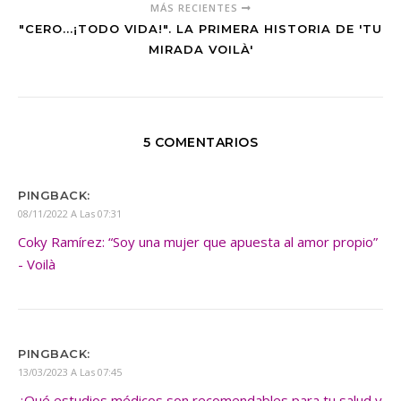
MÁS RECIENTES
"CERO...¡TODO VIDA!". LA PRIMERA HISTORIA DE 'TU
MIRADA VOILÀ'
5 COMENTARIOS
PINGBACK:
08/11/2022 A Las 07:31
Coky Ramírez: “Soy una mujer que apuesta al amor propio”
- Voilà
PINGBACK:
13/03/2023 A Las 07:45
¿Qué estudios médicos son recomendables para tu salud y