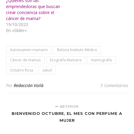
¿Quiénes son las
emprendedoras que buscan
crear conciencia sobre el
cáncer de mama?
19/10/2023
En «Slider»
Autoexamen mamario
Belona Instituto Médico
Cáncer de mamas
Ecografía Mamaria
mamografía
Octubre Rosa
salud
Por
Redacción Voilà
5 Comentarios
ANTERIOR
BIENVENIDO OCTUBRE, EL MES CON PERFUME A
MUJER